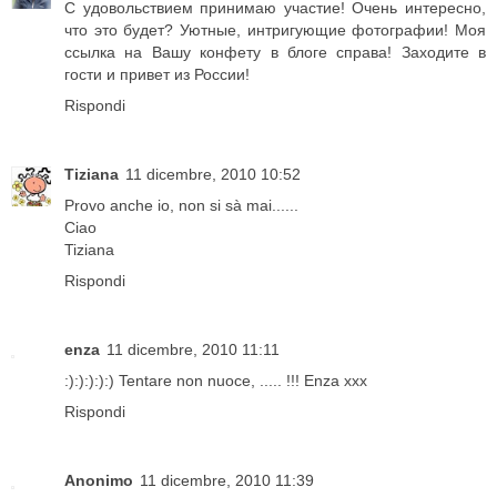
С удовольствием принимаю участие! Очень интересно,
что это будет? Уютные, интригующие фотографии! Моя
ссылка на Вашу конфету в блоге справа! Заходите в
гости и привет из России!
Rispondi
Tiziana
11 dicembre, 2010 10:52
Provo anche io, non si sà mai......
Ciao
Tiziana
Rispondi
enza
11 dicembre, 2010 11:11
:):):):):) Tentare non nuoce, ..... !!! Enza xxx
Rispondi
Anonimo
11 dicembre, 2010 11:39