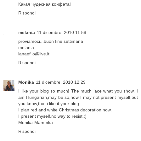
Какая чудесная конфета!
Rispondi
melania
11 dicembre, 2010 11:58
proviamoci...buon fine settimana
melania...
lanaefilo@live.it
Rispondi
Monika
11 dicembre, 2010 12:29
I like your blog so much! The much lace what you show. I
am Hungarian,may be so,how I may not present myself,but
you know,that i like it your blog.
I plan red and white Christmas decoration now.
I present myself,no way to resist.:)
Monika-Mammka
Rispondi