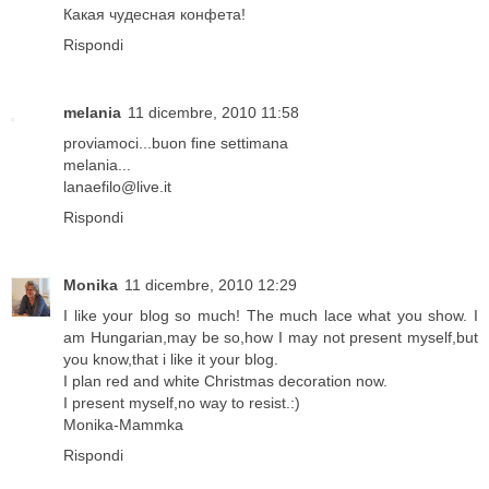
Какая чудесная конфета!
Rispondi
melania
11 dicembre, 2010 11:58
proviamoci...buon fine settimana
melania...
lanaefilo@live.it
Rispondi
Monika
11 dicembre, 2010 12:29
I like your blog so much! The much lace what you show. I
am Hungarian,may be so,how I may not present myself,but
you know,that i like it your blog.
I plan red and white Christmas decoration now.
I present myself,no way to resist.:)
Monika-Mammka
Rispondi