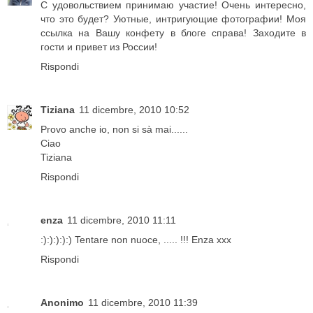
С удовольствием принимаю участие! Очень интересно,
что это будет? Уютные, интригующие фотографии! Моя
ссылка на Вашу конфету в блоге справа! Заходите в
гости и привет из России!
Rispondi
Tiziana
11 dicembre, 2010 10:52
Provo anche io, non si sà mai......
Ciao
Tiziana
Rispondi
enza
11 dicembre, 2010 11:11
:):):):):) Tentare non nuoce, ..... !!! Enza xxx
Rispondi
Anonimo
11 dicembre, 2010 11:39