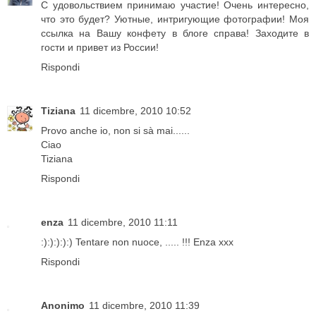
С удовольствием принимаю участие! Очень интересно,
что это будет? Уютные, интригующие фотографии! Моя
ссылка на Вашу конфету в блоге справа! Заходите в
гости и привет из России!
Rispondi
Tiziana
11 dicembre, 2010 10:52
Provo anche io, non si sà mai......
Ciao
Tiziana
Rispondi
enza
11 dicembre, 2010 11:11
:):):):):) Tentare non nuoce, ..... !!! Enza xxx
Rispondi
Anonimo
11 dicembre, 2010 11:39