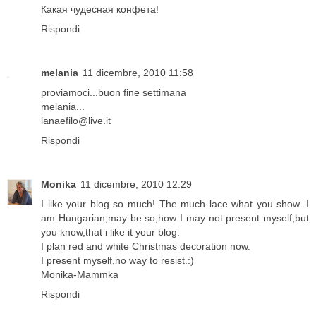
Какая чудесная конфета!
Rispondi
melania
11 dicembre, 2010 11:58
proviamoci...buon fine settimana
melania...
lanaefilo@live.it
Rispondi
Monika
11 dicembre, 2010 12:29
I like your blog so much! The much lace what you show. I
am Hungarian,may be so,how I may not present myself,but
you know,that i like it your blog.
I plan red and white Christmas decoration now.
I present myself,no way to resist.:)
Monika-Mammka
Rispondi