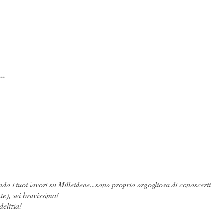
..
o i tuoi lavori su Milleideee...sono proprio orgogliosa di conoscerti
te), sei bravissima!
delizia!