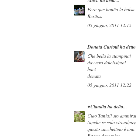
Mavi.
ha detto...
Pero que bonita la bolsa.
Besitos.
05 giugno, 2011 12:15
Donata Curtotti
ha detto.
Che bella la stampina!
davvero dolcissimo!
baci
donata
05 giugno, 2011 12:22
♥Claudia
ha detto...
Ciao Tania!! sto ammirand
(anche se solo virtualmen
questo sacchettino è una 
Buona domenica,