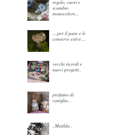
regalo, cuori e
scambio
monocolore...
....per il pane e le
conserve estive....
vecchi ricordi e
nuovi progetti..
profumo di
vaniglia...
..Matilda..