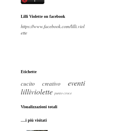
Lilli Violette on facebook
https://www.facebook.com/lilli.viol
ette
Etichette
eventi
cucito creativo
lilliviolette
punto croce
Visualizzazioni totali
....i più visitati