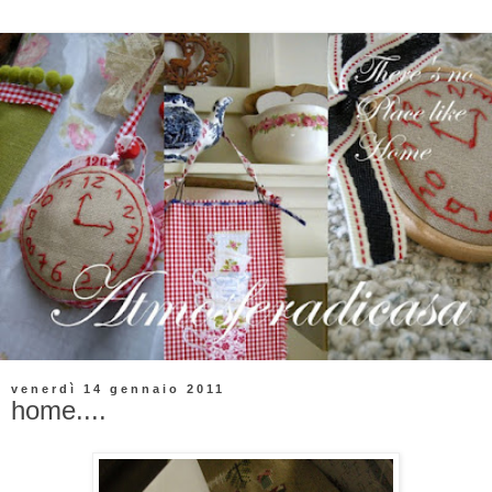
venerdì 14 gennaio 2011
home....