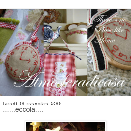
lunedì 30 novembre 2009
......eccola....