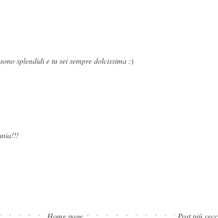
 sono splendidi e tu sei sempre dolcissima :)
nia!!!
Home page
Post più vec