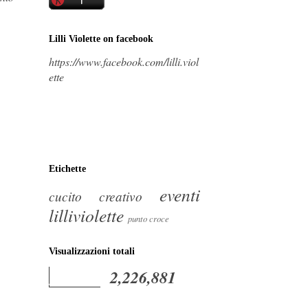
Lilli Violette on facebook
https://www.facebook.com/lilli.viol
ette
Etichette
eventi
cucito creativo
lilliviolette
punto croce
Visualizzazioni totali
2,226,881