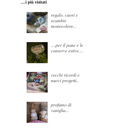
....i più visitati
regalo, cuori e
scambio
monocolore...
....per il pane e le
conserve estive....
vecchi ricordi e
nuovi progetti..
profumo di
vaniglia...