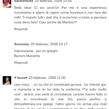
Sachertorte
20 febbraio, 2008 10:04
Bella idea! Ci sto anch'io! Per me è una esperienza
nuovissima e spero di capire come funziona e non fare dei
rotti! Ti mando tutti i dati che ti occorrono e inizio a pensare
cosa devo fare! Ciao anche da Martino!!!
Rispondi
Anonimo
20 febbraio, 2008 10:17
Interessante...poi mi spieghi...
Bacioni Mariarita
Rispondi
♥ laura♥
20 febbraio, 2008 11:00
ciao mary.....mi sa che lo combinata grossa...ho chiesto gia'
a mariarita e lei mi ha dato la conferma !!!!e tutto molto
cosi'...strano una serie di circostanze curiose hanno fatto si
che io incontrassi la mia (ho paura perfino a
dirlo)abbinata.ora spiego :l'altro giorno mi arriva una mail
proprio di lei ,mi fa i complimenti e mi dice della cucina