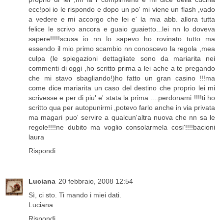
ecc!poi io le rispondo e dopo un po' mi viene un flash ,vado
a vedere e mi accorgo che lei e' la mia abb. allora tutta
felice le scrivo ancora e guaio guaietto...lei nn lo doveva
sapere!!!!!scusa io nn lo sapevo ho rovinato tutto ma
essendo il mio primo scambio nn conoscevo la regola ,mea
culpa (le spiegazioni dettagliate sono da mariarita nei
commenti di oggi ,ho scritto prima a lei ache a te pregando
che mi stavo sbagliando!)ho fatto un gran casino !!!ma
come dice mariarita un caso del destino che proprio lei mi
scrivesse e per di piu' e' stata la prima ....perdonami !!!!ti ho
scritto qua per autopunirmi ,potevo farlo anche in via privata
ma magari puo' servire a qualcun'altra nuova che nn sa le
regole!!!!ne dubito ma voglio consolarmela cosi'!!!!bacioni
laura
Rispondi
Luciana
20 febbraio, 2008 12:54
Sì, ci sto. Ti mando i miei dati.
Luciana
Rispondi